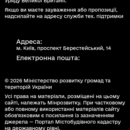
Уряду Великої Британії.
Якщо ви маєте зауваження або пропозиції,
надсилайте на адресу служби тех. підтримки
support@kadastr.gov.ua
Вхід до кабінету користувача
Адреса:
м. Київ, проспект Берестейський, 14
Електронна пошта:
support@kadastr.gov.ua
© 2026 Міністерство розвитку громад та
територій України
Усі права на матеріали, розміщені на цьому
сайті, належать Мінрозвитку. При частковому
або повному використанні матеріалів сайту
обовʼязковим є посилання із зазначенням
джерела — Портал Містобудівного кадастру
на державному рівні.