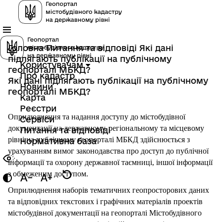
Головна
Питання та відповіді
Які дані
підлягають публікації на публічному
Користувачам
геопорталі МБКД?
Про кадастр
Які дані підлягають публікації на публічному
Новини
геопорталі МБКД?
Карта
Реєстри
Оприлюднення та надання доступу до містобудівної 
Сервіси
документації на державному, регіональному та місцевому 
Питання та відповіді
рівні на публічному геопорталі МБКД здійснюється з 
Нормативна база
урахуванням вимог законодавства про доступ до публічної 
інформації та охорону державної таємниці, іншої інформації 
з обмеженим доступом.
Оприлюднення наборів тематичних геопросторових даних 
та відповідних текстових і графічних матеріалів проектів 
містобудівної документації на геопорталі Містобудівного 