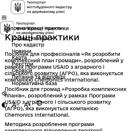
Головна
Кращі практики
Кращі практики
Користувачам
Про кадастр
Новини
Посібник для професіоналів «Як розробити
Карта
комплексний план громади»
, розроблений у
Реєстри
рамках Програми USAID з аграрного і
Сервіси
сільського розвитку (АГРО), яка виконується
Питання та відповіді
компанією Chemonics International.
Нормативна база
Посібник для громад «Розробка комплексних
планів»
, розроблений у рамках Програми
USAID з аграрного і сільського розвитку
(АГРО), яка виконується компанією
Chemonics International.
Методика розроблення програми
комплексного відновлення території