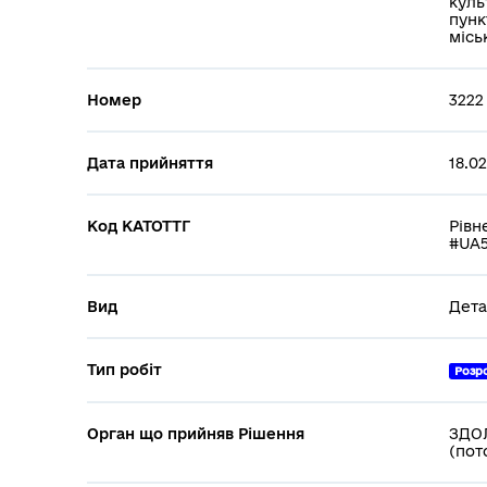
куль
пунк
місь
Номер
3222
Дата прийняття
18.0
Код КАТОТТГ
Рівн
#UA5
Вид
Дета
Тип робіт
Розр
Орган що прийняв Рішення
ЗДОЛ
(пот