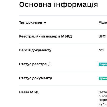
Основна інформація
Тип документу
Ріше
Реєстраційний номер в МБКД
BF01
Версія документу
№1
Статус реєстрації
Заре
Статус документу
Діюч
Назва МБД
Дета
5622
підл
аукц