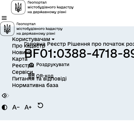
Користувачам
Головна
Реєстр
Рішення про початок р
Про кадастр
BF01:0388-4718-8
Новини
Карта
Роздрукувати
Реєстри
Сервіси
QR-код
Питання та відповіді
Нормативна база