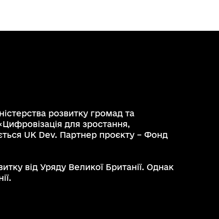
ністерства розвитку громад та
«Цифровізація для зростання,
ється UK Dev. Партнер проєкту – Фонд
тку від Уряду Великої Британії. Однак
ії.
support@kadastr.gov.ua