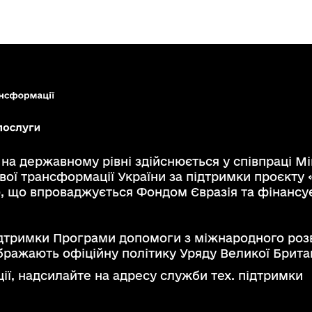
а державному рівні здійснюється у співпраці Мі
вої трансформації України за підтримки проєкту 
), що впроваджується Фондом Євразія та фінансу
дтримки Програми допомоги з міжнародного розви
бражають офіційну політику Уряду Великої Британ
ії, надсилайте на адресу служби тех. підтримки