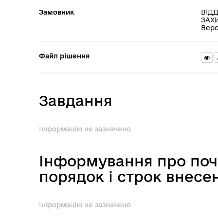
Замовник
ВІДД
ЗАХИ
Верс
Файл рішення
Завдання
Інформацію не зазначено
Інформування про поч
порядок і строк внесе
Інформацію не зазначено