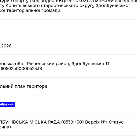
тури і спорту (код згідно КВЦПЗ - 07.02) за межами населено
ту Копитківського старостинського округу Здолбунівської
кої територіальної громади.
2.2026
енська обл., Рівненський район, Здолбунівська ТГ
6060250000052338
льний план території
облення
БУНІВСЬКА МІСЬКА РАДА (05391130) Версія №1 Статус
очна)