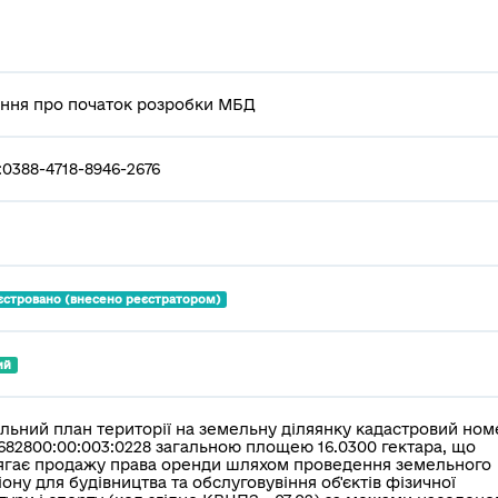
ння про початок розробки МБД
:0388-4718-8946-2676
єстровано (внесено реєстратором)
ий
льний план території на земельну діляянку кадастровий ном
682800:00:003:0228 загальною площею 16.0300 гектара, що
ягає продажу права оренди шляхом проведення земельного
іону для будівництва та обслуговувіння об'єктів фізичної