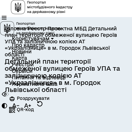
Головна
Реєстр
Проектна МБД
Детальний
план території обмеженої вулицею Героїв
Користувачам
УПА та залізничною колією АТ
Про кадастр
«Укрзалізниця» в м. Городок Львівської
Новини
області
Карта
Детальний план території
Реєстри
обмеженої вулицею Героїв УПА та
Сервіси
залізничною колією АТ
Питання та відповіді
«Укрзалізниця» в м. Городок
Нормативна база
Львівської області
Роздрукувати
QR-код